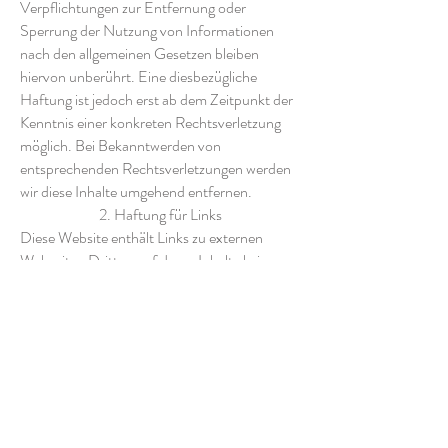
Verpflichtungen zur Entfernung oder
Sperrung der Nutzung von Informationen
nach den allgemeinen Gesetzen bleiben
hiervon unberührt. Eine diesbezügliche
Haftung ist jedoch erst ab dem Zeitpunkt der
Kenntnis einer konkreten Rechtsverletzung
möglich. Bei Bekanntwerden von
entsprechenden Rechtsverletzungen werden
wir diese Inhalte umgehend entfernen.
2. Haftung für Links
Diese Website enthält Links zu externen
Webseiten Dritter, auf deren Inhalte kein
Einfluss genommen werden kann. Deshalb
kann für diese fremden Inhalte auch keine
Gewähr übernommen werden. Für die Inhalte
der verlinkten Seiten ist stets der jeweilige
Anbieter oder Betreiber der Seiten
verantwortlich. Die verlinkten Seiten wurden
zum Zeitpunkt der Verlinkung auf mögliche
Rechtsverstöße überprüft. Rechtswidrige