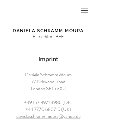
DANIELA SCHRAMM MOURA
Filmeditor | BFE
Imprint
Daniela Schramm Moura
77 Kirkwood Road
London SE15 3XU
+49 157 8971 3986
(DE)
+44 7770 680715
(UK)
danielaschrammmoura@yahoo.de